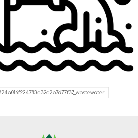
f324a016f224783a32d2b7d77f37_wastewater