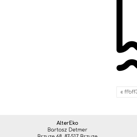
« ffbf
AlterEko
Bartosz Detmer
Brzuze 68, 87-517 Brzuze