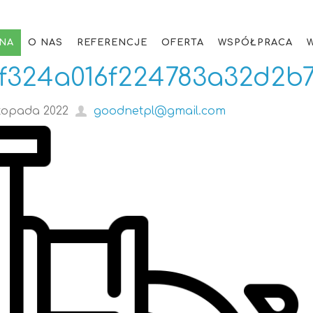
NA
O NAS
REFERENCJE
OFERTA
WSPÓŁPRACA
ff324a016f224783a32d2b7
stopada 2022
goodnetpl@gmail.com