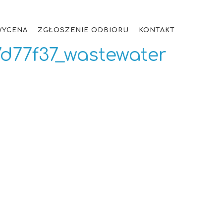
WYCENA
ZGŁOSZENIE ODBIORU
KONTAKT
d77f37_wastewater