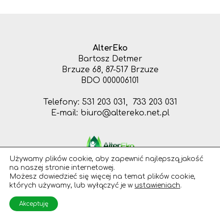
AlterEko
Bartosz Detmer
Brzuze 68, 87-517 Brzuze
BDO 000006101
Telefony: 531 203 031, 733 203 031
E-mail: biuro@altereko.net.pl
WSZELKIE PRAWA ZASTRZEŻONE
Używamy plików cookie, aby zapewnić najlepszą jakość
na naszej stronie internetowej.
Możesz dowiedzieć się więcej na temat plików cookie,
których używamy, lub wyłączyć je w
ustawieniach
.
PROJEKT I REALIZACJA
Akceptuję